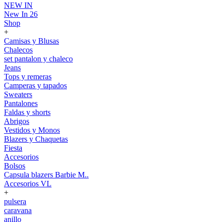
NEW IN
New In 26
Shop
+
Camisas y Blusas
Chalecos
set pantalon y chaleco
Jeans
Tops y remeras
Camperas y tapados
Sweaters
Pantalones
Faldas y shorts
Abrigos
Vestidos y Monos
Blazers y Chaquetas
Fiesta
Accesorios
Bolsos
Capsula blazers Barbie M..
Accesorios VL
+
pulsera
caravana
anillo