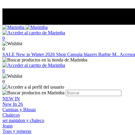
0
0
SALE
New in Winter 2026
Shop
Capsula blazers Barbie M..
Acceso
0
0
NEW IN
New In 26
Camisas y Blusas
Chalecos
set pantalon y chaleco
Jeans
Tops y remeras