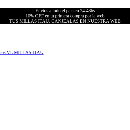
Envíos a todo el país en 24-48hs
10% OFF en tu primera compra por la web
TUS MILLAS ITAU, CANJEALAS EN NUESTRA WEB
rios VL
MILLAS ITAU