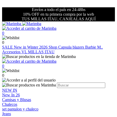
Envíos a todo el país en 24-48hs
10% OFF en tu primera compra por la web
TUS MILLAS ITAU, CANJEALAS AQUÍ
0
0
SALE
New in Winter 2026
Shop
Capsula blazers Barbie M..
Accesorios VL
MILLAS ITAU
0
0
NEW IN
New In 26
Camisas y Blusas
Chalecos
set pantalon y chaleco
Jeans