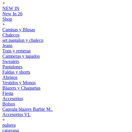
+
NEW IN
New In 26
Shop
+
Camisas y Blusas
Chalecos
set pantalon y chaleco
Jeans
Tops y remeras
Camperas y tapados
Sweaters
Pantalones
Faldas y shorts
Abrigos
Vestidos y Monos
Blazers y Chaquetas
Fiesta
Accesorios
Bolsos
Capsula blazers Barbie M..
Accesorios VL
+
pulsera
caravana