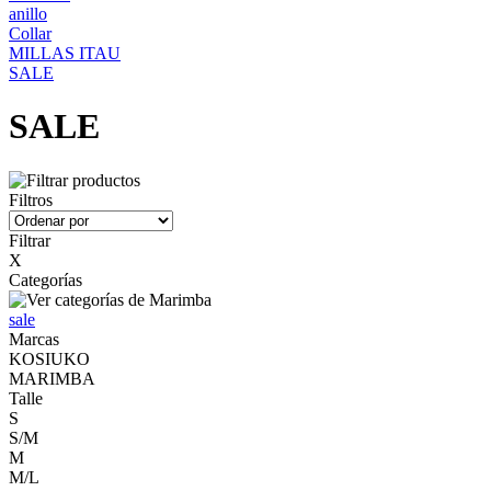
anillo
Collar
MILLAS ITAU
SALE
SALE
Filtros
Filtrar
X
Categorías
sale
Marcas
KOSIUKO
MARIMBA
Talle
S
S/M
M
M/L