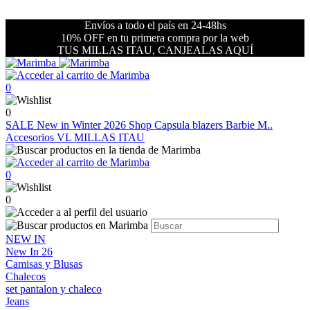
Envíos a todo el país en 24-48hs
10% OFF en tu primera compra por la web
TUS MILLAS ITAU, CANJEALAS AQUÍ
0
0
SALE
New in Winter 2026
Shop
Capsula blazers Barbie M..
Accesorios VL
MILLAS ITAU
0
0
NEW IN
New In 26
Camisas y Blusas
Chalecos
set pantalon y chaleco
Jeans