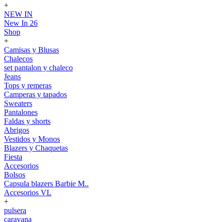
+
NEW IN
New In 26
Shop
+
Camisas y Blusas
Chalecos
set pantalon y chaleco
Jeans
Tops y remeras
Camperas y tapados
Sweaters
Pantalones
Faldas y shorts
Abrigos
Vestidos y Monos
Blazers y Chaquetas
Fiesta
Accesorios
Bolsos
Capsula blazers Barbie M..
Accesorios VL
+
pulsera
caravana