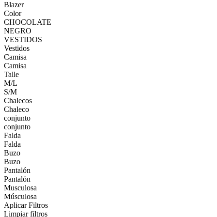
Blazer
Color
CHOCOLATE
NEGRO
VESTIDOS
Vestidos
Camisa
Camisa
Talle
M/L
S/M
Chalecos
Chaleco
conjunto
conjunto
Falda
Falda
Buzo
Buzo
Pantalón
Pantalón
Musculosa
Músculosa
Aplicar Filtros
Limpiar filtros