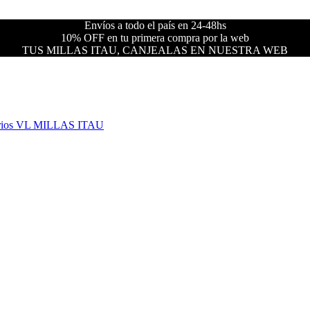
Envíos a todo el país en 24-48hs
10% OFF en tu primera compra por la web
TUS MILLAS ITAU, CANJEALAS EN NUESTRA WEB
rios VL
MILLAS ITAU