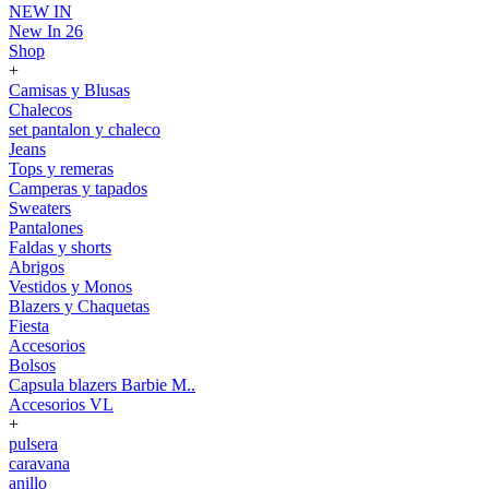
NEW IN
New In 26
Shop
+
Camisas y Blusas
Chalecos
set pantalon y chaleco
Jeans
Tops y remeras
Camperas y tapados
Sweaters
Pantalones
Faldas y shorts
Abrigos
Vestidos y Monos
Blazers y Chaquetas
Fiesta
Accesorios
Bolsos
Capsula blazers Barbie M..
Accesorios VL
+
pulsera
caravana
anillo