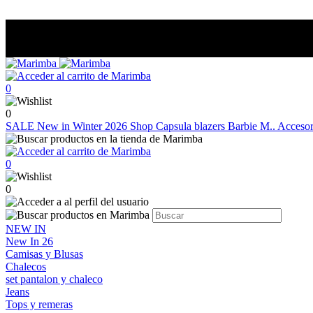
0
0
SALE
New in Winter 2026
Shop
Capsula blazers Barbie M..
Acceso
0
0
NEW IN
New In 26
Camisas y Blusas
Chalecos
set pantalon y chaleco
Jeans
Tops y remeras