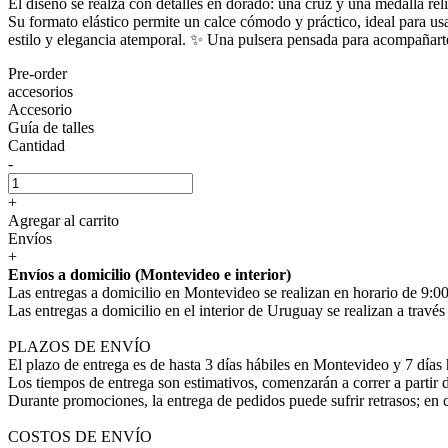
El diseño se realza con detalles en dorado: una cruz y una medalla rel
Su formato elástico permite un calce cómodo y práctico, ideal para usa
estilo y elegancia atemporal. ✨ Una pulsera pensada para acompañarte
Pre-order
accesorios
Accesorio
Guía de talles
Cantidad
-
+
Agregar al carrito
Envíos
+
Envíos a domicilio (Montevideo e interior)
Las entregas a domicilio en Montevideo se realizan en horario de 9:00
Las entregas a domicilio en el interior de Uruguay se realizan a trav
PLAZOS DE ENVÍO
El plazo de entrega es de hasta 3 días hábiles en Montevideo y 7 días 
Los tiempos de entrega son estimativos, comenzarán a correr a partir 
Durante promociones, la entrega de pedidos puede sufrir retrasos; en 
COSTOS DE ENVÍO